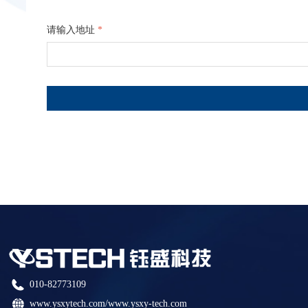
请输入地址
*
010-82773109
www.ysxytech.com/www.ysxy-tech.com