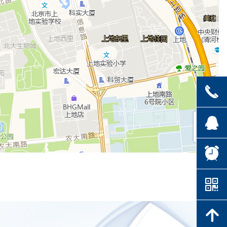
끅
뀩
뀥
낃
녕