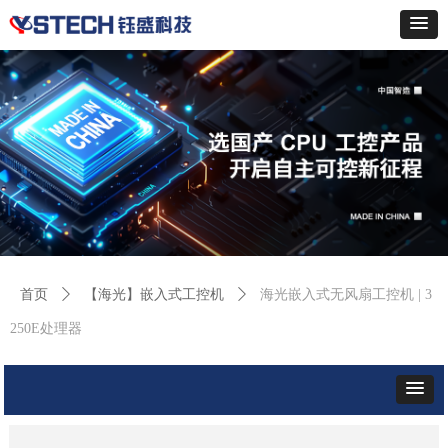
首页
ꄲ
【海光】嵌入式工控机
ꄲ
海光嵌入式无风扇工控机 | 3
250E处理器