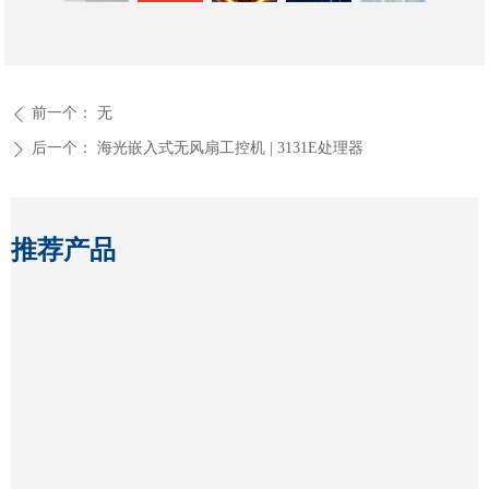
前一个：
无
ꄴ
后一个：
海光嵌入式无风扇工控机 | 3131E处理器
ꄲ
推荐产品