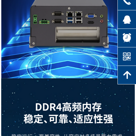
끅
뀩
뀥
낃
녕