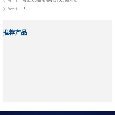
前一个：
海光1U边缘AI服务器 | 5231处理器
ꄴ
后一个：
无
ꄲ
推荐产品