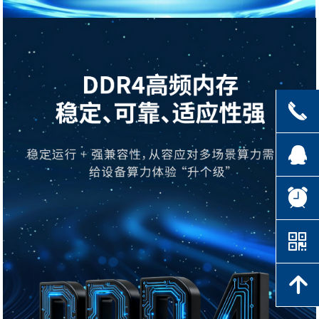
끅
뀩
뀥
낃
녕